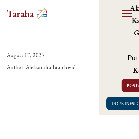
Ak
Ka
G
August 17, 2023
Put
Author:
Aleksandra Branković
K
POST
DOPRINESI 